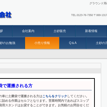
グラウンド用
TEL.
0123-76-7350
〒069-1
拶
会社案内
土砂販売
新着情報
砂のお勉強
小売り情報
Q＆A
土砂の
袋で運搬される方
の車に土嚢袋で運搬される方は
こちらをクリック
してください。
に詰める作業はセルフとなります。営業時間内であればスコップ
袋用スタンドはお貸することができます。お気軽のお問合せくだ