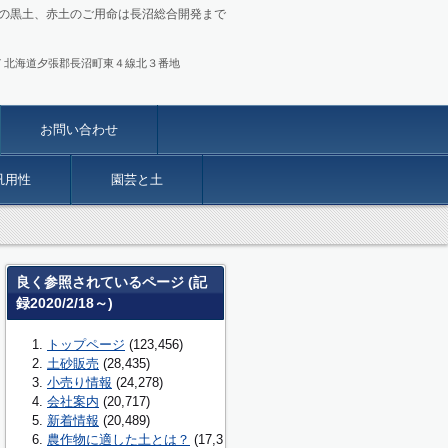
の黒土、赤土のご用命は長沼総合開発まで
317 北海道夕張郡長沼町東４線北３番地
お問い合わせ
汎用性
園芸と土
良く参照されているページ (記
録2020/2/18～)
トップページ
(123,456)
土砂販売
(28,435)
小売り情報
(24,278)
会社案内
(20,717)
新着情報
(20,489)
農作物に適した土とは？
(17,3