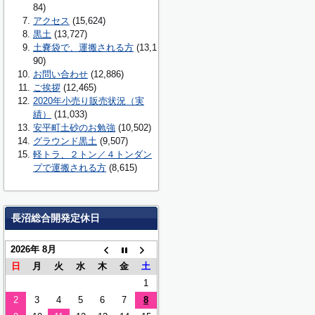
84)
アクセス
(15,624)
黒土
(13,727)
土嚢袋で、運搬される方
(13,1
90)
お問い合わせ
(12,886)
ご挨拶
(12,465)
2020年小売り販売状況（実
績）
(11,033)
安平町土砂のお勉強
(10,502)
グラウンド黒土
(9,507)
軽トラ、２トン／４トンダン
プで運搬される方
(8,615)
長沼総合開発定休日
2026年 8月
日
月
火
水
木
金
土
1
2
3
4
5
6
7
8