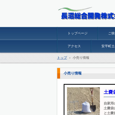
長沼総合開発株式会社
トップページ
ご挨
アクセス
安平町土
トップ
›
小売り情報
小売り情報
土嚢
自家用
土嚢袋
と土嚢