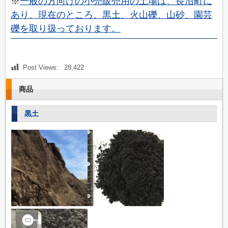
※
一般の方向けの小売販売用の土場は、長沼町に
あり、現在のところ、黒土、火山礫、山砂、園芸
礫を取り扱っております。
Post Views:
28,422
商品
黒土