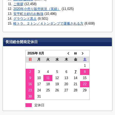
ご挨拶
(12,458)
2020年小売り販売状況（実績）
(11,025)
安平町土砂のお勉強
(10,496)
グラウンド黒土
(9,501)
軽トラ、２トン／４トンダンプで運搬される方
(8,608)
長沼総合開発定休日
2026年 8月
日
月
火
水
木
金
土
1
2
3
4
5
6
7
8
9
10
11
12
13
14
15
16
17
18
19
20
21
22
23
24
25
26
27
28
29
30
31
定休日