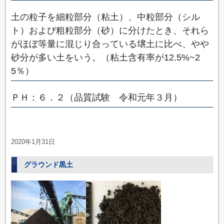
土の粒子を細粒部分（粘土）、中粒部分（シル
ト）および粗粒部分（砂）に分けたとき、それら
がほぼ等量に混じり合っている壌土に比べ、やや
砂分が多い土をいう。（粘土含有率が12.5%~2
5％）
ＰＨ：６．２（品質試験 令和元年３月）
2020年1月31日
グラウンド黒土