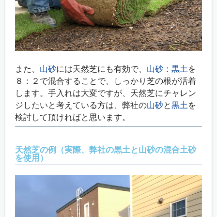
また、
山砂
には天然芝にも有効で、
山砂
：
黒土
を
８：２で混合することで、しっかり芝の根が活着
します。手入れは大変ですが、天然芝にチャレン
ジしたいと考えている方は、弊社の
山砂
と
黒土
を
検討して頂ければと思います。
天然芝の例（実際、弊社の黒土と山砂の混合土砂
を使用）