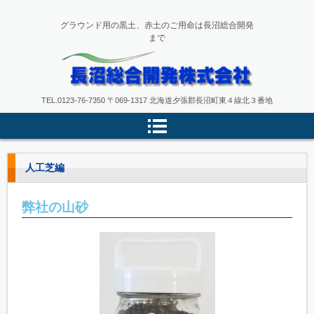
グラウンド用の黒土、赤土のご用命は長沼総合開発
まで
長沼総合開発株式会社
TEL.
0123-76-7350
〒069-1317 北海道夕張郡長沼町東４線北３番地
人工芝編
弊社の山砂