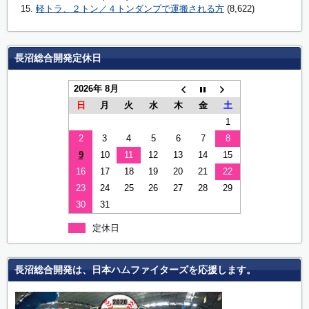
軽トラ、２トン／４トンダンプで運搬される方
(8,622)
長沼総合開発定休日
2026年 8月
日
月
火
水
木
金
土
1
2
3
4
5
6
7
8
9
10
11
12
13
14
15
16
17
18
19
20
21
22
23
24
25
26
27
28
29
30
31
定休日
長沼総合開発は、日本ハムファイターズを応援します。