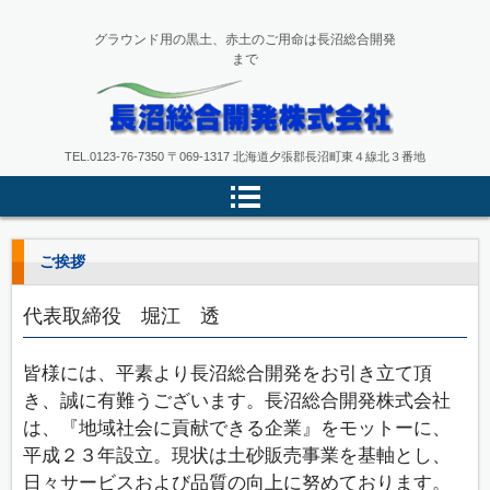
グラウンド用の黒土、赤土のご用命は長沼総合開発
まで
長沼総合開発株式会社
TEL.
0123-76-7350
〒069-1317 北海道夕張郡長沼町東４線北３番地
ご挨拶
代表取締役 堀江 透
皆様には、平素より長沼総合開発をお引き立て頂
き、誠に有難うございます。長沼総合開発株式会社
は、『地域社会に貢献できる企業』をモットーに、
平成２３年設立。現状は土砂販売事業を基軸とし、
日々サービスおよび品質の向上に努めております。